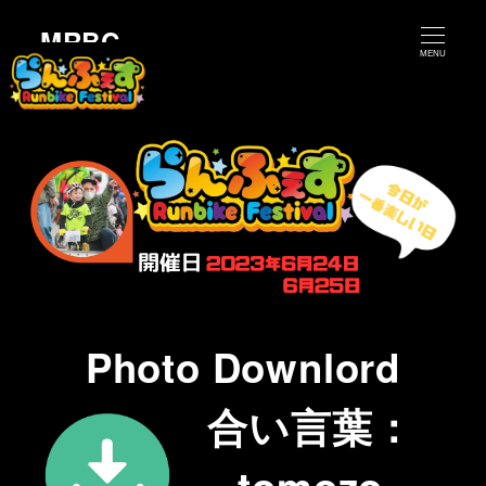
MRBC
MENU
Photo Downlord
合い言葉：
tomozo